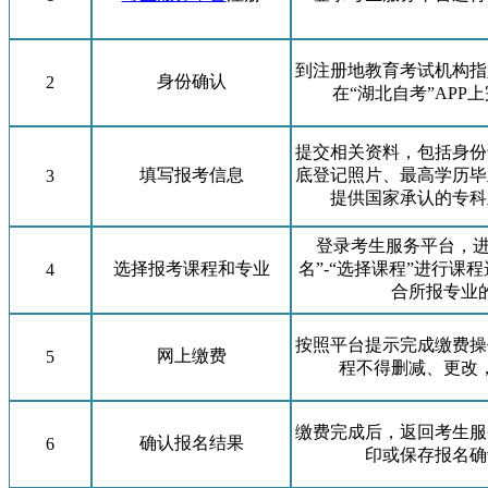
到注册地教育考试机构指
身份确认
2
在“湖北自考”APP
提交相关资料，包括身份
填写报考信息
底登记照片、最高学历毕
3
提供国家承认的专科
登录考生服务平台，进入
选择报考课程和专业
名”-“选择课程”进行课
4
合所报专业
按照平台提示完成缴费操
网上缴费
5
程不得删减、更改
缴费完成后，返回考生服
确认报名结果
6
印或保存报名确