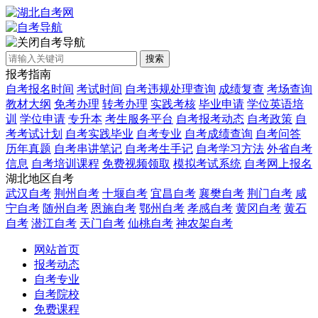
自考导航
搜索
报考指南
自考报名时间
考试时间
自考违规处理查询
成绩复查
考场查询
教材大纲
免考办理
转考办理
实践考核
毕业申请
学位英语培
训
学位申请
专升本
考生服务平台
自考报考动态
自考政策
自
考考试计划
自考实践毕业
自考专业
自考成绩查询
自考问答
历年真题
自考串讲笔记
自考考生手记
自考学习方法
外省自考
信息
自考培训课程
免费视频领取
模拟考试系统
自考网上报名
湖北地区自考
武汉自考
荆州自考
十堰自考
宜昌自考
襄樊自考
荆门自考
咸
宁自考
随州自考
恩施自考
鄂州自考
孝感自考
黄冈自考
黄石
自考
潜江自考
天门自考
仙桃自考
神农架自考
网站首页
报考动态
自考专业
自考院校
免费课程