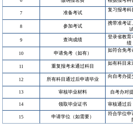
6
缴纳报名费
根据报考科
复习报考科
准备考试
7
携带准考证
参加考试
8
登录省教育
查询成绩
9
绩
如符合免考
申请免考（如有）
10
如有科目未
重复报考未通过科目
11
向自考办提
所有科目通过后申请毕业
12
13
审核毕业材料
自考办对
14
领取毕业证书
审核通过后
符合学位申
申请学位（如需要）
15