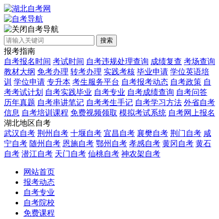
自考导航
搜索
报考指南
自考报名时间
考试时间
自考违规处理查询
成绩复查
考场查询
教材大纲
免考办理
转考办理
实践考核
毕业申请
学位英语培
训
学位申请
专升本
考生服务平台
自考报考动态
自考政策
自
考考试计划
自考实践毕业
自考专业
自考成绩查询
自考问答
历年真题
自考串讲笔记
自考考生手记
自考学习方法
外省自考
信息
自考培训课程
免费视频领取
模拟考试系统
自考网上报名
湖北地区自考
武汉自考
荆州自考
十堰自考
宜昌自考
襄樊自考
荆门自考
咸
宁自考
随州自考
恩施自考
鄂州自考
孝感自考
黄冈自考
黄石
自考
潜江自考
天门自考
仙桃自考
神农架自考
网站首页
报考动态
自考专业
自考院校
免费课程