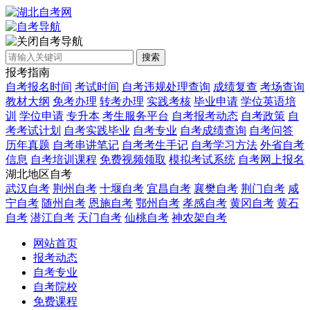
自考导航
搜索
报考指南
自考报名时间
考试时间
自考违规处理查询
成绩复查
考场查询
教材大纲
免考办理
转考办理
实践考核
毕业申请
学位英语培
训
学位申请
专升本
考生服务平台
自考报考动态
自考政策
自
考考试计划
自考实践毕业
自考专业
自考成绩查询
自考问答
历年真题
自考串讲笔记
自考考生手记
自考学习方法
外省自考
信息
自考培训课程
免费视频领取
模拟考试系统
自考网上报名
湖北地区自考
武汉自考
荆州自考
十堰自考
宜昌自考
襄樊自考
荆门自考
咸
宁自考
随州自考
恩施自考
鄂州自考
孝感自考
黄冈自考
黄石
自考
潜江自考
天门自考
仙桃自考
神农架自考
网站首页
报考动态
自考专业
自考院校
免费课程