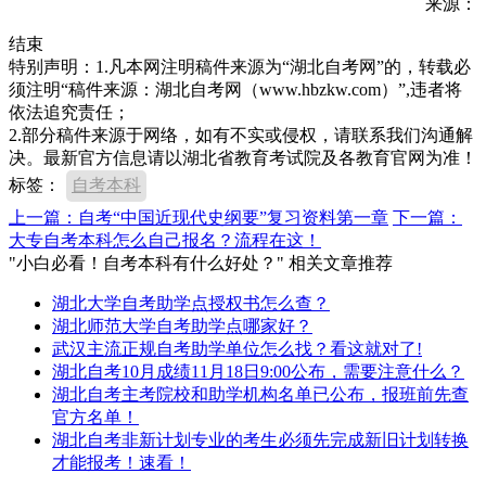
来源：
结束
特别声明：1.凡本网注明稿件来源为“湖北自考网”的，转载必
须注明“稿件来源：湖北自考网（www.hbzkw.com）”,违者将
依法追究责任；
2.部分稿件来源于网络，如有不实或侵权，请联系我们沟通解
决。最新官方信息请以湖北省教育考试院及各教育官网为准！
标签：
自考本科
上一篇：自考“中国近现代史纲要”复习资料第一章
下一篇：
大专自考本科怎么自己报名？流程在这！
"小白必看！自考本科有什么好处？" 相关文章推荐
湖北大学自考助学点授权书怎么查？
湖北师范大学自考助学点哪家好？
武汉主流正规自考助学单位怎么找？看这就对了!
湖北自考10月成绩11月18日9:00公布，需要注意什么？
湖北自考主考院校和助学机构名单已公布，报班前先查
官方名单！
湖北自考非新计划专业的考生必须先完成新旧计划转换
才能报考！速看！