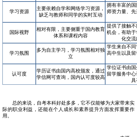
拥有丰富的国
主要依赖自学和网络学习资源，
学习资源
师资力量、先
缺乏与教师和同学的实时互动
提供了接触不
相对有限，主要侧重于国内教育
国际视野
机会，有助于
体系和课程内容
化交流
学生来自不同
多为自主学习，学习氛围相对独
学习氛围
高中生以及留
立
学位证书由国
学历证书由国内高校颁发，通过
认可度
留学服务中心
学信网可查询，国内认可度较高
具
总的来说，自考本科好处多多，它不仅能够为大家带来实
际的职业利益，还能在个人成长和素养提升方面发挥重要作
用。