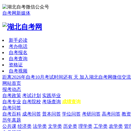
自考网新媒体
新手必读
考办电话
自考报名
自考查询
资格证
自考视频
距离2026年自考10月考试时间还有
天
加入湖北自考网微信交流
网站首页
报考动态
自考政策
考试计划
实践毕业
自考专业
自考院校
考场查询
成绩查询
自考问答
自考百科
成考问答
普本问答
学位问答
考研问答
高考问答
教资
历年真题
公共课
经济类
法学类
文学类
历史类
理学类
工学类
农学类
管