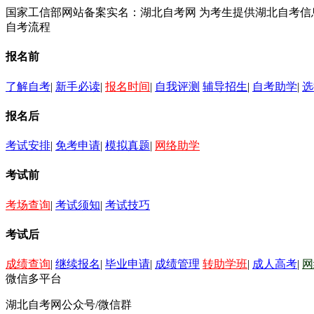
国家工信部网站备案实名：湖北自考网 为考生提供湖北自考
自考流程
报名前
了解自考
|
新手必读
|
报名时间
|
自我评测
辅导招生
|
自考助学
|
选
报名后
考试安排
|
免考申请
|
模拟真题
|
网络助学
考试前
考场查询
|
考试须知
|
考试技巧
考试后
成绩查询
|
继续报名
|
毕业申请
|
成绩管理
转助学班
|
成人高考
|
网
微信多平台
湖北自考网公众号/微信群