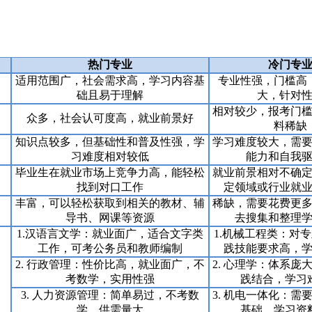
热门专业
冷门专
适用范围广，社会需求高，学习内容基
专业性强，门槛高
础且易于理解
大，针对
相对较少，报考门
众多，社会认可度高，就业前景好
料稀缺
知识点较多，但基础性和普及性强，学
学习难度较大，需
习难度相对较低
能力和自我
毕业生在就业市场上竞争力高，能轻松
就业前景相对不确
找到对口工作
定领域或行业就
丰富，可以轻松获取到相关的教材、辅
稀缺，需要花费更
导书、网课等资源
去搜集和整理
1.汉语言文学：就业面广，适合文字类
1.机械工程类：对
工作，可考公务员和教师编制
践技能要求高，
2. 行政管理：性价比高，就业面广，不
2. 心理学：体系庞
考数学，实用性强
践结合，学习
3. 人力资源管理：简单易过，不考数
3. 机电一体化：需
学，供需量大
基础，学习资