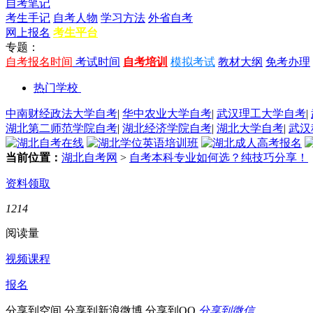
自考笔记
考生手记
自考人物
学习方法
外省自考
网上报名
考生平台
专题：
自考报名时间
考试时间
自考培训
模拟考试
教材大纲
免考办理
热门学校
中南财经政法大学自考
|
华中农业大学自考
|
武汉理工大学自考
|
湖北第二师范学院自考
|
湖北经济学院自考
|
湖北大学自考
|
武汉
当前位置：
湖北自考网
>
自考本科专业如何选？纯技巧分享！
资料领取
1214
阅读量
视频课程
报名
分享到空间
分享到新浪微博
分享到QQ
分享到微信