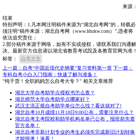
来源：
结束
特别声明：1.凡本网注明稿件来源为“湖北自考网”的，转载必
须注明“稿件来源：湖北自考网（www.hbzkw.com）”,违者将
依法追究责任；
2.部分稿件来源于网络，如有不实或侵权，请联系我们沟通解
决。最新官方信息请以湖北省教育考试院及各教育官网为准！
标签：
自考大专
上一篇：自考“中国近现代史纲要”复习资料第一章
下一篇：
专科自考小白入门指南：快速了解与准备！
"纯干货！全职妈妈怎么自考大专？" 相关文章推荐
湖北大学自考助学点授权书怎么查？
湖北师范大学自考助学点哪家好？
武汉主流正规自考助学单位怎么找？看这就对了!
湖北自考10月成绩11月18日9:00公布，需要注意什么？
湖北自考主考院校和助学机构名单已公布，报班前先查
官方名单！
湖北自考非新计划专业的考生必须先完成新旧计划转换
才能报考！速看！