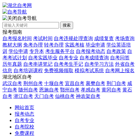
自考导航
搜索
报考指南
自考报名时间
考试时间
自考违规处理查询
成绩复查
考场查询
教材大纲
免考办理
转考办理
实践考核
毕业申请
学位英语培
训
学位申请
专升本
考生服务平台
自考报考动态
自考政策
自
考考试计划
自考实践毕业
自考专业
自考成绩查询
自考问答
历年真题
自考串讲笔记
自考考生手记
自考学习方法
外省自考
信息
自考培训课程
免费视频领取
模拟考试系统
自考网上报名
湖北地区自考
武汉自考
荆州自考
十堰自考
宜昌自考
襄樊自考
荆门自考
咸
宁自考
随州自考
恩施自考
鄂州自考
孝感自考
黄冈自考
黄石
自考
潜江自考
天门自考
仙桃自考
神农架自考
网站首页
报考动态
自考专业
自考院校
免费课程