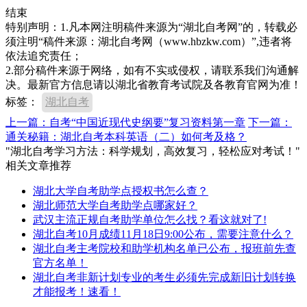
结束
特别声明：1.凡本网注明稿件来源为“湖北自考网”的，转载必
须注明“稿件来源：湖北自考网（www.hbzkw.com）”,违者将
依法追究责任；
2.部分稿件来源于网络，如有不实或侵权，请联系我们沟通解
决。最新官方信息请以湖北省教育考试院及各教育官网为准！
标签：
湖北自考
上一篇：自考“中国近现代史纲要”复习资料第一章
下一篇：
通关秘籍：湖北自考本科英语（二）如何考及格？
"湖北自考学习方法：科学规划，高效复习，轻松应对考试！"
相关文章推荐
湖北大学自考助学点授权书怎么查？
湖北师范大学自考助学点哪家好？
武汉主流正规自考助学单位怎么找？看这就对了!
湖北自考10月成绩11月18日9:00公布，需要注意什么？
湖北自考主考院校和助学机构名单已公布，报班前先查
官方名单！
湖北自考非新计划专业的考生必须先完成新旧计划转换
才能报考！速看！