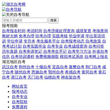
自考导航
搜索
报考指南
自考报名时间
考试时间
自考违规处理查询
成绩复查
考场查询
教材大纲
免考办理
转考办理
实践考核
毕业申请
学位英语培
训
学位申请
专升本
考生服务平台
自考报考动态
自考政策
自
考考试计划
自考实践毕业
自考专业
自考成绩查询
自考问答
历年真题
自考串讲笔记
自考考生手记
自考学习方法
外省自考
信息
自考培训课程
免费视频领取
模拟考试系统
自考网上报名
湖北地区自考
武汉自考
荆州自考
十堰自考
宜昌自考
襄樊自考
荆门自考
咸
宁自考
随州自考
恩施自考
鄂州自考
孝感自考
黄冈自考
黄石
自考
潜江自考
天门自考
仙桃自考
神农架自考
网站首页
报考动态
自考专业
自考院校
免费课程