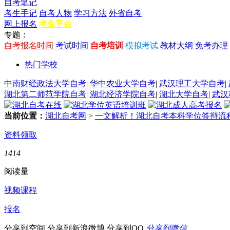
自考笔记
考生手记
自考人物
学习方法
外省自考
网上报名
考生平台
专题：
自考报名时间
考试时间
自考培训
模拟考试
教材大纲
免考办理
热门学校
中南财经政法大学自考
|
华中农业大学自考
|
武汉理工大学自考
|
湖北第二师范学院自考
|
湖北经济学院自考
|
湖北大学自考
|
武汉
当前位置：
湖北自考网
>
一文解析！湖北自考本科学位答辩流
资料领取
1414
阅读量
视频课程
报名
分享到空间
分享到新浪微博
分享到QQ
分享到微信