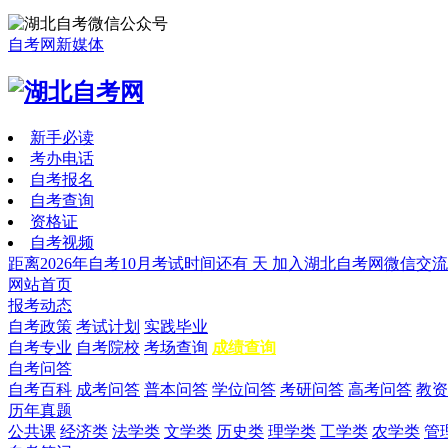
自考网新媒体
新手必读
考办电话
自考报名
自考查询
资格证
自考视频
距离2026年自考10月考试时间还有
天
加入湖北自考网微信交流
网站首页
报考动态
自考政策
考试计划
实践毕业
自考专业
自考院校
考场查询
成绩查询
自考问答
自考百科
成考问答
普本问答
学位问答
考研问答
高考问答
教资
历年真题
公共课
经济类
法学类
文学类
历史类
理学类
工学类
农学类
管