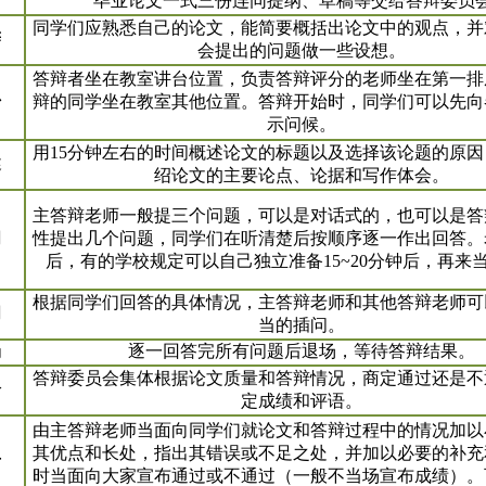
毕业论文一式三份连同提纲、草稿等交给答辩委员
同学们应熟悉自己的论文，能简要概括出论文中的观点，并
辩
会提出的问题做一些设想。
答辩者坐在教室讲台位置，负责答辩评分的老师坐在第一排
始
辩的同学坐在教室其他位置。答辩开始时，同学们可以先向
示问候。
用15分钟左右的时间概述论文的标题以及选择该论题的原
述
绍论文的主要论点、论据和写作体会。
主答辩老师一般提三个问题，可以是对话式的，也可以是答
问
性提出几个问题，同学们在听清楚后按顺序逐一作出回答。
后，有的学校规定可以自己独立准备15~20分钟后，再来
根据同学们回答的具体情况，主答辩老师和其他答辩老师可
问
当的插问。
场
逐一回答完所有问题后退场，等待答辩结果。
答辩委员会集体根据论文质量和答辩情况，商定通过还是不
分
定成绩和评语。
由主答辩老师当面向同学们就论文和答辩过程中的情况加以
其优点和长处，指出其错误或不足之处，并加以必要的补充
布
时当面向大家宣布通过或不通过（一般不当场宣布成绩）。