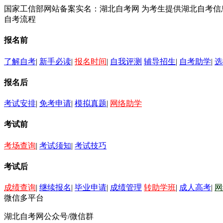
国家工信部网站备案实名：湖北自考网 为考生提供湖北自考
自考流程
报名前
了解自考
|
新手必读
|
报名时间
|
自我评测
辅导招生
|
自考助学
|
选
报名后
考试安排
|
免考申请
|
模拟真题
|
网络助学
考试前
考场查询
|
考试须知
|
考试技巧
考试后
成绩查询
|
继续报名
|
毕业申请
|
成绩管理
转助学班
|
成人高考
|
网
微信多平台
湖北自考网公众号/微信群