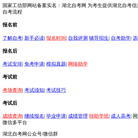
国家工信部网站备案实名：湖北自考网 为考生提供湖北自考
自考流程
报名前
了解自考
|
新手必读
|
报名时间
|
自我评测
辅导招生
|
自考助学
|
选
报名后
考试安排
|
免考申请
|
模拟真题
|
网络助学
考试前
考场查询
|
考试须知
|
考试技巧
考试后
成绩查询
|
继续报名
|
毕业申请
|
成绩管理
转助学班
|
成人高考
|
网
微信多平台
湖北自考网公众号/微信群