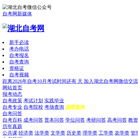
自考网新媒体
新手必读
考办电话
自考报名
自考查询
资格证
自考视频
距离2026年自考10月考试时间还有
天
加入湖北自考网微信交流
网站首页
报考动态
自考政策
考试计划
实践毕业
自考专业
自考院校
考场查询
成绩查询
自考问答
自考百科
成考问答
普本问答
学位问答
考研问答
高考问答
教资
历年真题
公共课
经济类
法学类
文学类
历史类
理学类
工学类
农学类
管