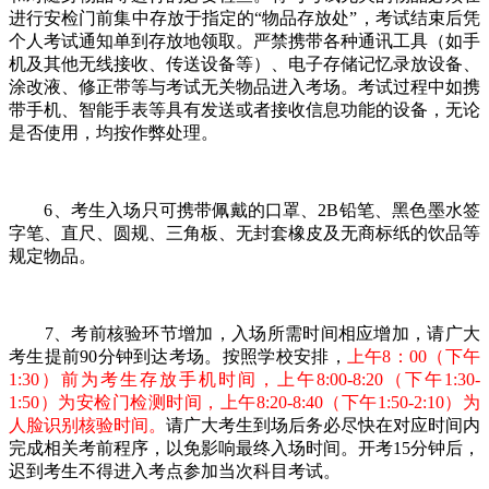
进行安检门前集中存放于指定的“物品存放处”，考试结束后凭
个人考试通知单到存放地领取。严禁携带各种通讯工具（如手
机及其他无线接收、传送设备等）、电子存储记忆录放设备、
涂改液、修正带等与考试无关物品进入考场。考试过程中如携
带手机、智能手表等具有发送或者接收信息功能的设备，无论
是否使用，均按作弊处理。
6、考生入场只可携带佩戴的口罩、2B铅笔、黑色墨水签
字笔、直尺、圆规、三角板、无封套橡皮及无商标纸的饮品等
规定物品。
7、考前核验环节增加，入场所需时间相应增加，请广大
考生提前90分钟到达考场。按照学校安排，
上午8：00（下午
1:30）前为考生存放手机时间，上午8:00-8:20（下午1:30-
1:50）为安检门检测时间，上午8:20-8:40（下午1:50-2:10）为
人脸识别核验时间。
请广大考生到场后务必尽快在对应时间内
完成相关考前程序，以免影响最终入场时间。开考15分钟后，
迟到考生不得进入考点参加当次科目考试。