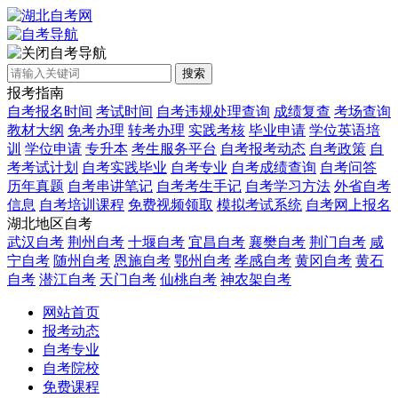
自考导航
搜索
报考指南
自考报名时间
考试时间
自考违规处理查询
成绩复查
考场查询
教材大纲
免考办理
转考办理
实践考核
毕业申请
学位英语培
训
学位申请
专升本
考生服务平台
自考报考动态
自考政策
自
考考试计划
自考实践毕业
自考专业
自考成绩查询
自考问答
历年真题
自考串讲笔记
自考考生手记
自考学习方法
外省自考
信息
自考培训课程
免费视频领取
模拟考试系统
自考网上报名
湖北地区自考
武汉自考
荆州自考
十堰自考
宜昌自考
襄樊自考
荆门自考
咸
宁自考
随州自考
恩施自考
鄂州自考
孝感自考
黄冈自考
黄石
自考
潜江自考
天门自考
仙桃自考
神农架自考
网站首页
报考动态
自考专业
自考院校
免费课程