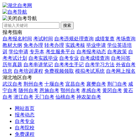
自考导航
搜索
报考指南
自考报名时间
考试时间
自考违规处理查询
成绩复查
考场查询
教材大纲
免考办理
转考办理
实践考核
毕业申请
学位英语培
训
学位申请
专升本
考生服务平台
自考报考动态
自考政策
自
考考试计划
自考实践毕业
自考专业
自考成绩查询
自考问答
历年真题
自考串讲笔记
自考考生手记
自考学习方法
外省自考
信息
自考培训课程
免费视频领取
模拟考试系统
自考网上报名
湖北地区自考
武汉自考
荆州自考
十堰自考
宜昌自考
襄樊自考
荆门自考
咸
宁自考
随州自考
恩施自考
鄂州自考
孝感自考
黄冈自考
黄石
自考
潜江自考
天门自考
仙桃自考
神农架自考
网站首页
报考动态
自考专业
自考院校
免费课程