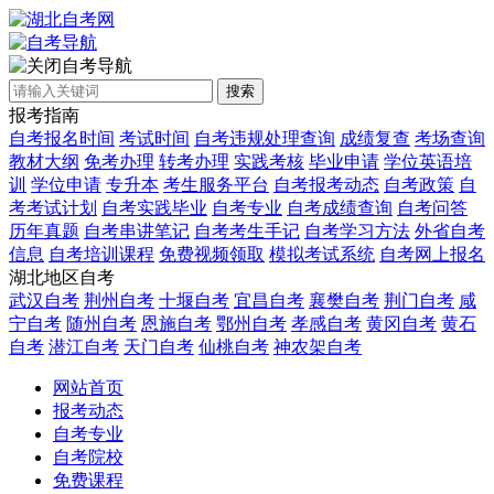
自考导航
搜索
报考指南
自考报名时间
考试时间
自考违规处理查询
成绩复查
考场查询
教材大纲
免考办理
转考办理
实践考核
毕业申请
学位英语培
训
学位申请
专升本
考生服务平台
自考报考动态
自考政策
自
考考试计划
自考实践毕业
自考专业
自考成绩查询
自考问答
历年真题
自考串讲笔记
自考考生手记
自考学习方法
外省自考
信息
自考培训课程
免费视频领取
模拟考试系统
自考网上报名
湖北地区自考
武汉自考
荆州自考
十堰自考
宜昌自考
襄樊自考
荆门自考
咸
宁自考
随州自考
恩施自考
鄂州自考
孝感自考
黄冈自考
黄石
自考
潜江自考
天门自考
仙桃自考
神农架自考
网站首页
报考动态
自考专业
自考院校
免费课程