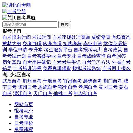
自考导航
搜索
报考指南
自考报名时间
考试时间
自考违规处理查询
成绩复查
考场查询
教材大纲
免考办理
转考办理
实践考核
毕业申请
学位英语培
训
学位申请
专升本
考生服务平台
自考报考动态
自考政策
自
考考试计划
自考实践毕业
自考专业
自考成绩查询
自考问答
历年真题
自考串讲笔记
自考考生手记
自考学习方法
外省自考
信息
自考培训课程
免费视频领取
模拟考试系统
自考网上报名
湖北地区自考
武汉自考
荆州自考
十堰自考
宜昌自考
襄樊自考
荆门自考
咸
宁自考
随州自考
恩施自考
鄂州自考
孝感自考
黄冈自考
黄石
自考
潜江自考
天门自考
仙桃自考
神农架自考
网站首页
报考动态
自考专业
自考院校
免费课程