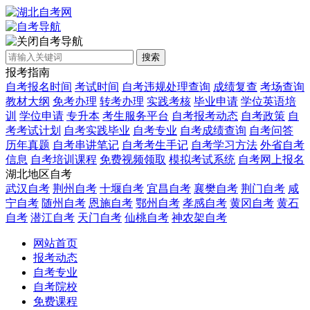
自考导航
搜索
报考指南
自考报名时间
考试时间
自考违规处理查询
成绩复查
考场查询
教材大纲
免考办理
转考办理
实践考核
毕业申请
学位英语培
训
学位申请
专升本
考生服务平台
自考报考动态
自考政策
自
考考试计划
自考实践毕业
自考专业
自考成绩查询
自考问答
历年真题
自考串讲笔记
自考考生手记
自考学习方法
外省自考
信息
自考培训课程
免费视频领取
模拟考试系统
自考网上报名
湖北地区自考
武汉自考
荆州自考
十堰自考
宜昌自考
襄樊自考
荆门自考
咸
宁自考
随州自考
恩施自考
鄂州自考
孝感自考
黄冈自考
黄石
自考
潜江自考
天门自考
仙桃自考
神农架自考
网站首页
报考动态
自考专业
自考院校
免费课程