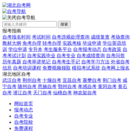
自考导航
搜索
报考指南
自考报名时间
考试时间
自考违规处理查询
成绩复查
考场查询
教材大纲
免考办理
转考办理
实践考核
毕业申请
学位英语培
训
学位申请
专升本
考生服务平台
自考报考动态
自考政策
自
考考试计划
自考实践毕业
自考专业
自考成绩查询
自考问答
历年真题
自考串讲笔记
自考考生手记
自考学习方法
外省自考
信息
自考培训课程
免费视频领取
模拟考试系统
自考网上报名
湖北地区自考
武汉自考
荆州自考
十堰自考
宜昌自考
襄樊自考
荆门自考
咸
宁自考
随州自考
恩施自考
鄂州自考
孝感自考
黄冈自考
黄石
自考
潜江自考
天门自考
仙桃自考
神农架自考
网站首页
报考动态
自考专业
自考院校
免费课程