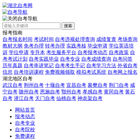
自考导航
搜索
报考指南
自考报名时间
考试时间
自考违规处理查询
成绩复查
考场查询
教材大纲
免考办理
转考办理
实践考核
毕业申请
学位英语培
训
学位申请
专升本
考生服务平台
自考报考动态
自考政策
自
考考试计划
自考实践毕业
自考专业
自考成绩查询
自考问答
历年真题
自考串讲笔记
自考考生手记
自考学习方法
外省自考
信息
自考培训课程
免费视频领取
模拟考试系统
自考网上报名
湖北地区自考
武汉自考
荆州自考
十堰自考
宜昌自考
襄樊自考
荆门自考
咸
宁自考
随州自考
恩施自考
鄂州自考
孝感自考
黄冈自考
黄石
自考
潜江自考
天门自考
仙桃自考
神农架自考
网站首页
报考动态
自考专业
自考院校
免费课程