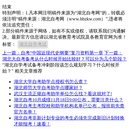
结束
特别声明：1.凡本网注明稿件来源为“湖北自考网”的，转载必
须注明“稿件来源：湖北自考网（www.hbzkw.com）”,违者将
依法追究责任；
2.部分稿件来源于网络，如有不实或侵权，请联系我们沟通解
决。最新官方信息请以湖北省教育考试院及各教育官网为准！
标签：
湖北自学考试
上一篇：自考“中国近现代史纲要”复习资料第一章
下一篇：
湖北大自考备考从什么时候开始比较好？可以分为几个阶段？
"湖北自学考试备考冲刺阶段该怎么规划学习？什么时候开
始？" 相关文章推荐
湖北大学自考助学点授权书怎么查？
湖北师范大学自考助学点哪家好？
武汉主流正规自考助学单位怎么找？看这就对了!
湖北自考10月成绩11月18日9:00公布，需要注意什么？
湖北自考主考院校和助学机构名单已公布，报班前先查
官方名单！
湖北自考非新计划专业的考生必须先完成新旧计划转换
才能报考！速看！