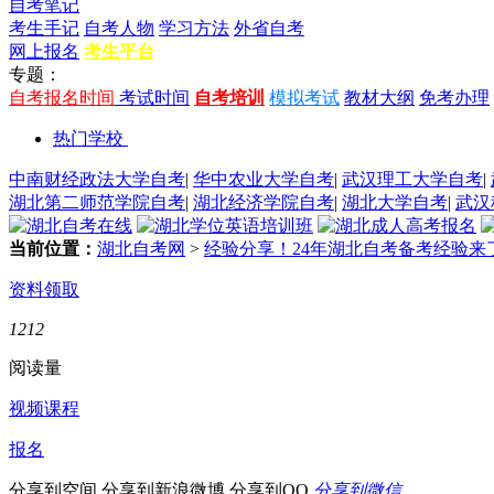
自考笔记
考生手记
自考人物
学习方法
外省自考
网上报名
考生平台
专题：
自考报名时间
考试时间
自考培训
模拟考试
教材大纲
免考办理
热门学校
中南财经政法大学自考
|
华中农业大学自考
|
武汉理工大学自考
|
湖北第二师范学院自考
|
湖北经济学院自考
|
湖北大学自考
|
武汉
当前位置：
湖北自考网
>
经验分享！24年湖北自考备考经验来
资料领取
1212
阅读量
视频课程
报名
分享到空间
分享到新浪微博
分享到QQ
分享到微信