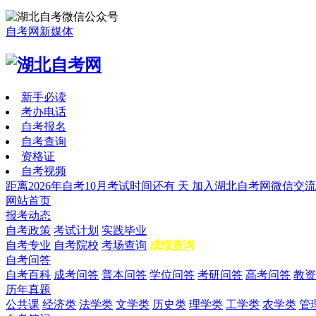
自考网新媒体
新手必读
考办电话
自考报名
自考查询
资格证
自考视频
距离2026年自考10月考试时间还有
天
加入湖北自考网微信交流
网站首页
报考动态
自考政策
考试计划
实践毕业
自考专业
自考院校
考场查询
成绩查询
自考问答
自考百科
成考问答
普本问答
学位问答
考研问答
高考问答
教资
历年真题
公共课
经济类
法学类
文学类
历史类
理学类
工学类
农学类
管