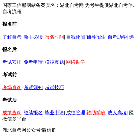
国家工信部网站备案实名：湖北自考网 为考生提供湖北自考
自考流程
报名前
了解自考
|
新手必读
|
报名时间
|
自我评测
辅导招生
|
自考助学
|
选
报名后
考试安排
|
免考申请
|
模拟真题
|
网络助学
考试前
考场查询
|
考试须知
|
考试技巧
考试后
成绩查询
|
继续报名
|
毕业申请
|
成绩管理
转助学班
|
成人高考
|
网
微信多平台
湖北自考网公众号/微信群