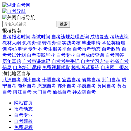
自考导航
搜索
报考指南
自考报名时间
考试时间
自考违规处理查询
成绩复查
考场查询
教材大纲
免考办理
转考办理
实践考核
毕业申请
学位英语培
训
学位申请
专升本
考生服务平台
自考报考动态
自考政策
自
考考试计划
自考实践毕业
自考专业
自考成绩查询
自考问答
历年真题
自考串讲笔记
自考考生手记
自考学习方法
外省自考
信息
自考培训课程
免费视频领取
模拟考试系统
自考网上报名
湖北地区自考
武汉自考
荆州自考
十堰自考
宜昌自考
襄樊自考
荆门自考
咸
宁自考
随州自考
恩施自考
鄂州自考
孝感自考
黄冈自考
黄石
自考
潜江自考
天门自考
仙桃自考
神农架自考
网站首页
报考动态
自考专业
自考院校
免费课程