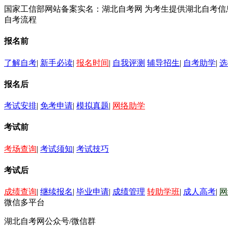
国家工信部网站备案实名：湖北自考网 为考生提供湖北自考
自考流程
报名前
了解自考
|
新手必读
|
报名时间
|
自我评测
辅导招生
|
自考助学
|
选
报名后
考试安排
|
免考申请
|
模拟真题
|
网络助学
考试前
考场查询
|
考试须知
|
考试技巧
考试后
成绩查询
|
继续报名
|
毕业申请
|
成绩管理
转助学班
|
成人高考
|
网
微信多平台
湖北自考网公众号/微信群