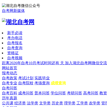
自考网新媒体
新手必读
考办电话
自考报名
自考查询
资格证
自考视频
距离2026年自考10月考试时间还有
天
加入湖北自考网微信交流
网站首页
报考动态
自考政策
考试计划
实践毕业
自考专业
自考院校
考场查询
成绩查询
自考问答
自考百科
成考问答
普本问答
学位问答
考研问答
高考问答
教资
历年真题
公共课
经济类
法学类
文学类
历史类
理学类
工学类
农学类
管