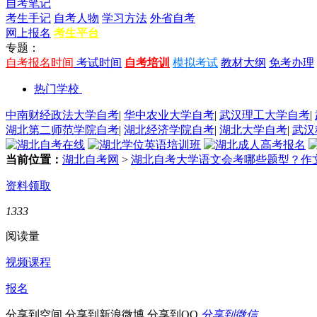
自考笔记
考生手记
自考人物
学习方法
外省自考
网上报名
考生平台
专题：
自考报名时间
考试时间
自考培训
模拟考试
教材大纲
免考办理
热门学校
中南财经政法大学自考
|
华中农业大学自考
|
武汉理工大学自考
|
湖北第二师范学院自考
|
湖北经济学院自考
|
湖北大学自考
|
武汉
当前位置：
湖北自考网
>
湖北自考大学语文会考哪些题型？作
资料领取
1333
阅读量
视频课程
报名
分享到空间
分享到新浪微博
分享到QQ
分享到微信