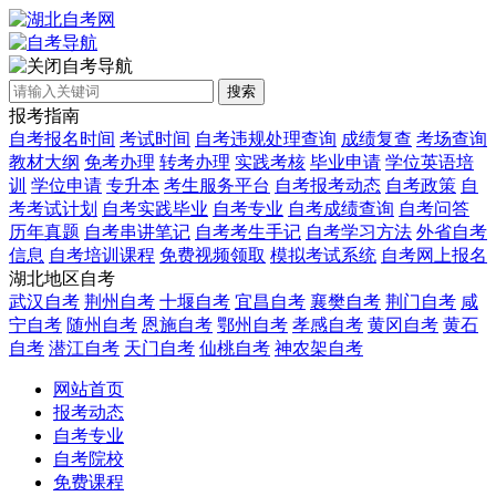
自考导航
搜索
报考指南
自考报名时间
考试时间
自考违规处理查询
成绩复查
考场查询
教材大纲
免考办理
转考办理
实践考核
毕业申请
学位英语培
训
学位申请
专升本
考生服务平台
自考报考动态
自考政策
自
考考试计划
自考实践毕业
自考专业
自考成绩查询
自考问答
历年真题
自考串讲笔记
自考考生手记
自考学习方法
外省自考
信息
自考培训课程
免费视频领取
模拟考试系统
自考网上报名
湖北地区自考
武汉自考
荆州自考
十堰自考
宜昌自考
襄樊自考
荆门自考
咸
宁自考
随州自考
恩施自考
鄂州自考
孝感自考
黄冈自考
黄石
自考
潜江自考
天门自考
仙桃自考
神农架自考
网站首页
报考动态
自考专业
自考院校
免费课程