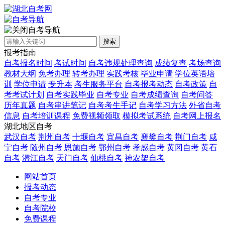
自考导航
搜索
报考指南
自考报名时间
考试时间
自考违规处理查询
成绩复查
考场查询
教材大纲
免考办理
转考办理
实践考核
毕业申请
学位英语培
训
学位申请
专升本
考生服务平台
自考报考动态
自考政策
自
考考试计划
自考实践毕业
自考专业
自考成绩查询
自考问答
历年真题
自考串讲笔记
自考考生手记
自考学习方法
外省自考
信息
自考培训课程
免费视频领取
模拟考试系统
自考网上报名
湖北地区自考
武汉自考
荆州自考
十堰自考
宜昌自考
襄樊自考
荆门自考
咸
宁自考
随州自考
恩施自考
鄂州自考
孝感自考
黄冈自考
黄石
自考
潜江自考
天门自考
仙桃自考
神农架自考
网站首页
报考动态
自考专业
自考院校
免费课程