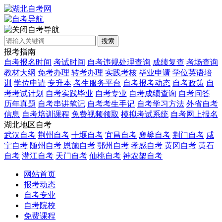
自考导航
搜索
报考指南
自考报名时间
考试时间
自考违规处理查询
成绩复查
考场查询
教材大纲
免考办理
转考办理
实践考核
毕业申请
学位英语培
训
学位申请
专升本
考生服务平台
自考报考动态
自考政策
自
考考试计划
自考实践毕业
自考专业
自考成绩查询
自考问答
历年真题
自考串讲笔记
自考考生手记
自考学习方法
外省自考
信息
自考培训课程
免费视频领取
模拟考试系统
自考网上报名
湖北地区自考
武汉自考
荆州自考
十堰自考
宜昌自考
襄樊自考
荆门自考
咸
宁自考
随州自考
恩施自考
鄂州自考
孝感自考
黄冈自考
黄石
自考
潜江自考
天门自考
仙桃自考
神农架自考
网站首页
报考动态
自考专业
自考院校
免费课程