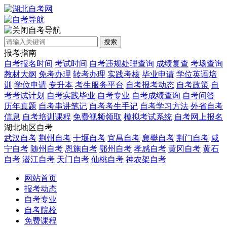
自考导航
搜索
报考指南
自考报名时间
考试时间
自考违规处理查询
成绩复查
考场查询
教材大纲
免考办理
转考办理
实践考核
毕业申请
学位英语培
训
学位申请
专升本
考生服务平台
自考报考动态
自考政策
自
考考试计划
自考实践毕业
自考专业
自考成绩查询
自考问答
历年真题
自考串讲笔记
自考考生手记
自考学习方法
外省自考
信息
自考培训课程
免费视频领取
模拟考试系统
自考网上报名
湖北地区自考
武汉自考
荆州自考
十堰自考
宜昌自考
襄樊自考
荆门自考
咸
宁自考
随州自考
恩施自考
鄂州自考
孝感自考
黄冈自考
黄石
自考
潜江自考
天门自考
仙桃自考
神农架自考
网站首页
报考动态
自考专业
自考院校
免费课程