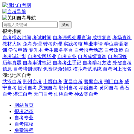
自考导航
搜索
报考指南
自考报名时间
考试时间
自考违规处理查询
成绩复查
考场查询
教材大纲
免考办理
转考办理
实践考核
毕业申请
学位英语培
训
学位申请
专升本
考生服务平台
自考报考动态
自考政策
自
考考试计划
自考实践毕业
自考专业
自考成绩查询
自考问答
历年真题
自考串讲笔记
自考考生手记
自考学习方法
外省自考
信息
自考培训课程
免费视频领取
模拟考试系统
自考网上报名
湖北地区自考
武汉自考
荆州自考
十堰自考
宜昌自考
襄樊自考
荆门自考
咸
宁自考
随州自考
恩施自考
鄂州自考
孝感自考
黄冈自考
黄石
自考
潜江自考
天门自考
仙桃自考
神农架自考
网站首页
报考动态
自考专业
自考院校
免费课程