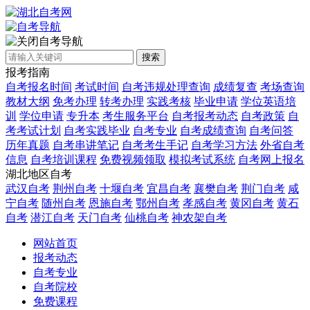
自考导航
搜索
报考指南
自考报名时间
考试时间
自考违规处理查询
成绩复查
考场查询
教材大纲
免考办理
转考办理
实践考核
毕业申请
学位英语培
训
学位申请
专升本
考生服务平台
自考报考动态
自考政策
自
考考试计划
自考实践毕业
自考专业
自考成绩查询
自考问答
历年真题
自考串讲笔记
自考考生手记
自考学习方法
外省自考
信息
自考培训课程
免费视频领取
模拟考试系统
自考网上报名
湖北地区自考
武汉自考
荆州自考
十堰自考
宜昌自考
襄樊自考
荆门自考
咸
宁自考
随州自考
恩施自考
鄂州自考
孝感自考
黄冈自考
黄石
自考
潜江自考
天门自考
仙桃自考
神农架自考
网站首页
报考动态
自考专业
自考院校
免费课程