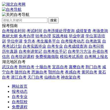
自考导航
搜索
报考指南
自考报名时间
考试时间
自考违规处理查询
成绩复查
考场查询
教材大纲
免考办理
转考办理
实践考核
毕业申请
学位英语培
训
学位申请
专升本
考生服务平台
自考报考动态
自考政策
自
考考试计划
自考实践毕业
自考专业
自考成绩查询
自考问答
历年真题
自考串讲笔记
自考考生手记
自考学习方法
外省自考
信息
自考培训课程
免费视频领取
模拟考试系统
自考网上报名
湖北地区自考
武汉自考
荆州自考
十堰自考
宜昌自考
襄樊自考
荆门自考
咸
宁自考
随州自考
恩施自考
鄂州自考
孝感自考
黄冈自考
黄石
自考
潜江自考
天门自考
仙桃自考
神农架自考
网站首页
报考动态
自考专业
自考院校
免费课程