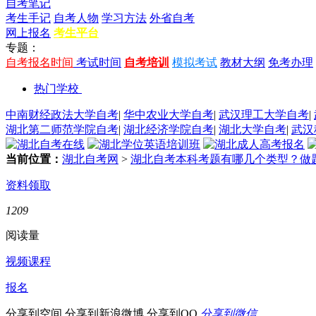
自考笔记
考生手记
自考人物
学习方法
外省自考
网上报名
考生平台
专题：
自考报名时间
考试时间
自考培训
模拟考试
教材大纲
免考办理
热门学校
中南财经政法大学自考
|
华中农业大学自考
|
武汉理工大学自考
|
湖北第二师范学院自考
|
湖北经济学院自考
|
湖北大学自考
|
武汉
当前位置：
湖北自考网
>
湖北自考本科考题有哪几个类型？做
资料领取
1209
阅读量
视频课程
报名
分享到空间
分享到新浪微博
分享到QQ
分享到微信