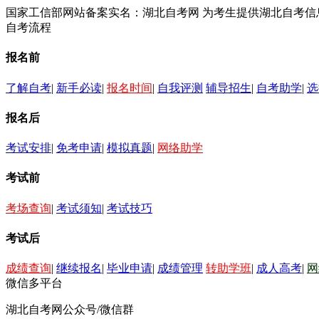
国家工信部网站备案实名：湖北自考网 为考生提供湖北自考
自考流程
报名前
了解自考
|
新手必读
|
报名时间
|
自我评测
辅导招生
|
自考助学
|
选
报名后
考试安排
|
免考申请
|
模拟真题
|
网络助学
考试前
考场查询
|
考试须知
|
考试技巧
考试后
成绩查询
|
继续报名
|
毕业申请
|
成绩管理
转助学班
|
成人高考
|
网
微信多平台
湖北自考网公众号/微信群