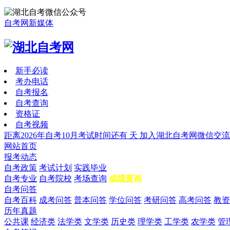
自考网新媒体
新手必读
考办电话
自考报名
自考查询
资格证
自考视频
距离2026年自考10月考试时间还有
天
加入湖北自考网微信交流
网站首页
报考动态
自考政策
考试计划
实践毕业
自考专业
自考院校
考场查询
成绩查询
自考问答
自考百科
成考问答
普本问答
学位问答
考研问答
高考问答
教资
历年真题
公共课
经济类
法学类
文学类
历史类
理学类
工学类
农学类
管