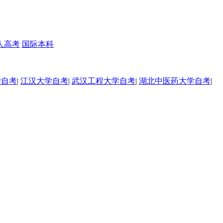
人高考
国际本科
学自考
|
江汉大学自考
|
武汉工程大学自考
|
湖北中医药大学自考
|