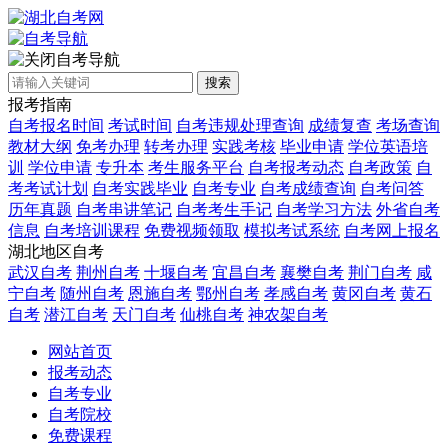
自考导航
搜索
报考指南
自考报名时间
考试时间
自考违规处理查询
成绩复查
考场查询
教材大纲
免考办理
转考办理
实践考核
毕业申请
学位英语培
训
学位申请
专升本
考生服务平台
自考报考动态
自考政策
自
考考试计划
自考实践毕业
自考专业
自考成绩查询
自考问答
历年真题
自考串讲笔记
自考考生手记
自考学习方法
外省自考
信息
自考培训课程
免费视频领取
模拟考试系统
自考网上报名
湖北地区自考
武汉自考
荆州自考
十堰自考
宜昌自考
襄樊自考
荆门自考
咸
宁自考
随州自考
恩施自考
鄂州自考
孝感自考
黄冈自考
黄石
自考
潜江自考
天门自考
仙桃自考
神农架自考
网站首页
报考动态
自考专业
自考院校
免费课程