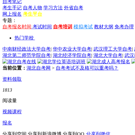
自考笔记
考生手记
自考人物
学习方法
外省自考
网上报名
考生平台
专题：
自考报名时间
考试时间
自考培训
模拟考试
教材大纲
免考办理
热门学校
中南财经政法大学自考
|
华中农业大学自考
|
武汉理工大学自考
|
湖北第二师范学院自考
|
湖北经济学院自考
|
湖北大学自考
|
武汉
当前位置：
湖北自考网
>
自考考试不及格可以重考吗？
资料领取
1813
阅读量
视频课程
报名
分享到空间
分享到新浪微博
分享到QQ
分享到微信