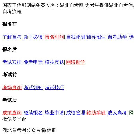
国家工信部网站备案实名：湖北自考网 为考生提供湖北自考
自考流程
报名前
了解自考
|
新手必读
|
报名时间
|
自我评测
辅导招生
|
自考助学
|
选
报名后
考试安排
|
免考申请
|
模拟真题
|
网络助学
考试前
考场查询
|
考试须知
|
考试技巧
考试后
成绩查询
|
继续报名
|
毕业申请
|
成绩管理
转助学班
|
成人高考
|
网
微信多平台
湖北自考网公众号/微信群