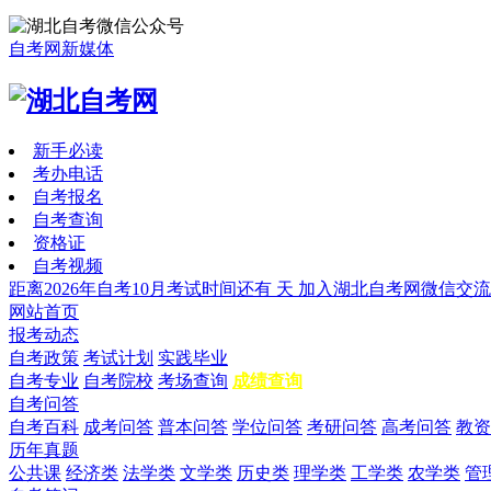
自考网新媒体
新手必读
考办电话
自考报名
自考查询
资格证
自考视频
距离2026年自考10月考试时间还有
天
加入湖北自考网微信交流
网站首页
报考动态
自考政策
考试计划
实践毕业
自考专业
自考院校
考场查询
成绩查询
自考问答
自考百科
成考问答
普本问答
学位问答
考研问答
高考问答
教资
历年真题
公共课
经济类
法学类
文学类
历史类
理学类
工学类
农学类
管