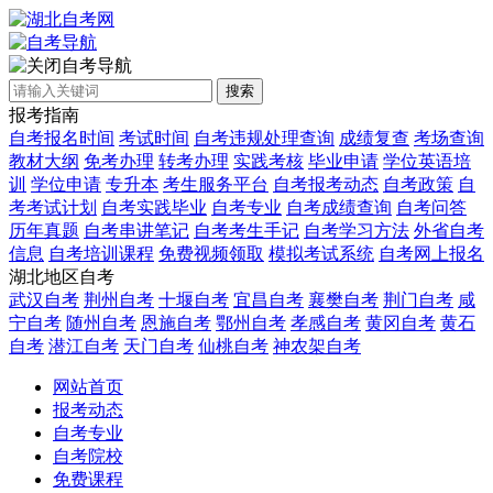
自考导航
搜索
报考指南
自考报名时间
考试时间
自考违规处理查询
成绩复查
考场查询
教材大纲
免考办理
转考办理
实践考核
毕业申请
学位英语培
训
学位申请
专升本
考生服务平台
自考报考动态
自考政策
自
考考试计划
自考实践毕业
自考专业
自考成绩查询
自考问答
历年真题
自考串讲笔记
自考考生手记
自考学习方法
外省自考
信息
自考培训课程
免费视频领取
模拟考试系统
自考网上报名
湖北地区自考
武汉自考
荆州自考
十堰自考
宜昌自考
襄樊自考
荆门自考
咸
宁自考
随州自考
恩施自考
鄂州自考
孝感自考
黄冈自考
黄石
自考
潜江自考
天门自考
仙桃自考
神农架自考
网站首页
报考动态
自考专业
自考院校
免费课程