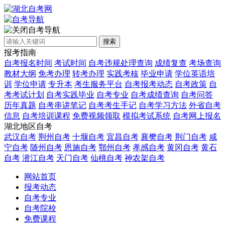
自考导航
搜索
报考指南
自考报名时间
考试时间
自考违规处理查询
成绩复查
考场查询
教材大纲
免考办理
转考办理
实践考核
毕业申请
学位英语培
训
学位申请
专升本
考生服务平台
自考报考动态
自考政策
自
考考试计划
自考实践毕业
自考专业
自考成绩查询
自考问答
历年真题
自考串讲笔记
自考考生手记
自考学习方法
外省自考
信息
自考培训课程
免费视频领取
模拟考试系统
自考网上报名
湖北地区自考
武汉自考
荆州自考
十堰自考
宜昌自考
襄樊自考
荆门自考
咸
宁自考
随州自考
恩施自考
鄂州自考
孝感自考
黄冈自考
黄石
自考
潜江自考
天门自考
仙桃自考
神农架自考
网站首页
报考动态
自考专业
自考院校
免费课程