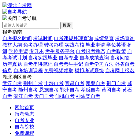
自考导航
搜索
报考指南
自考报名时间
考试时间
自考违规处理查询
成绩复查
考场查询
教材大纲
免考办理
转考办理
实践考核
毕业申请
学位英语培
训
学位申请
专升本
考生服务平台
自考报考动态
自考政策
自
考考试计划
自考实践毕业
自考专业
自考成绩查询
自考问答
历年真题
自考串讲笔记
自考考生手记
自考学习方法
外省自考
信息
自考培训课程
免费视频领取
模拟考试系统
自考网上报名
湖北地区自考
武汉自考
荆州自考
十堰自考
宜昌自考
襄樊自考
荆门自考
咸
宁自考
随州自考
恩施自考
鄂州自考
孝感自考
黄冈自考
黄石
自考
潜江自考
天门自考
仙桃自考
神农架自考
网站首页
报考动态
自考专业
自考院校
免费课程