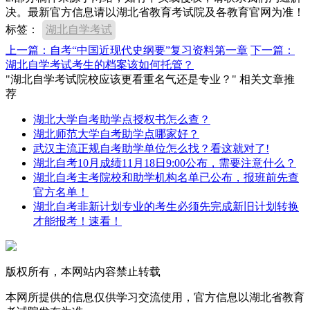
决。最新官方信息请以湖北省教育考试院及各教育官网为准！
标签：
湖北自学考试
上一篇：自考“中国近现代史纲要”复习资料第一章
下一篇：
湖北自学考试考生的档案该如何托管？
"湖北自学考试院校应该更看重名气还是专业？" 相关文章推
荐
湖北大学自考助学点授权书怎么查？
湖北师范大学自考助学点哪家好？
武汉主流正规自考助学单位怎么找？看这就对了!
湖北自考10月成绩11月18日9:00公布，需要注意什么？
湖北自考主考院校和助学机构名单已公布，报班前先查
官方名单！
湖北自考非新计划专业的考生必须先完成新旧计划转换
才能报考！速看！
版权所有，本网站内容禁止转载
本网所提供的信息仅供学习交流使用，官方信息以湖北省教育