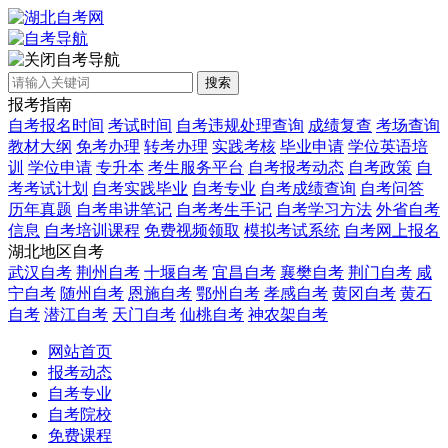
自考导航
搜索
报考指南
自考报名时间
考试时间
自考违规处理查询
成绩复查
考场查询
教材大纲
免考办理
转考办理
实践考核
毕业申请
学位英语培
训
学位申请
专升本
考生服务平台
自考报考动态
自考政策
自
考考试计划
自考实践毕业
自考专业
自考成绩查询
自考问答
历年真题
自考串讲笔记
自考考生手记
自考学习方法
外省自考
信息
自考培训课程
免费视频领取
模拟考试系统
自考网上报名
湖北地区自考
武汉自考
荆州自考
十堰自考
宜昌自考
襄樊自考
荆门自考
咸
宁自考
随州自考
恩施自考
鄂州自考
孝感自考
黄冈自考
黄石
自考
潜江自考
天门自考
仙桃自考
神农架自考
网站首页
报考动态
自考专业
自考院校
免费课程