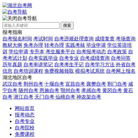
自考导航
搜索
报考指南
自考报名时间
考试时间
自考违规处理查询
成绩复查
考场查询
教材大纲
免考办理
转考办理
实践考核
毕业申请
学位英语培
训
学位申请
专升本
考生服务平台
自考报考动态
自考政策
自
考考试计划
自考实践毕业
自考专业
自考成绩查询
自考问答
历年真题
自考串讲笔记
自考考生手记
自考学习方法
外省自考
信息
自考培训课程
免费视频领取
模拟考试系统
自考网上报名
湖北地区自考
武汉自考
荆州自考
十堰自考
宜昌自考
襄樊自考
荆门自考
咸
宁自考
随州自考
恩施自考
鄂州自考
孝感自考
黄冈自考
黄石
自考
潜江自考
天门自考
仙桃自考
神农架自考
网站首页
报考动态
自考专业
自考院校
免费课程