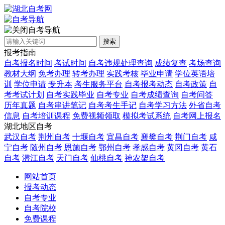
自考导航
搜索
报考指南
自考报名时间
考试时间
自考违规处理查询
成绩复查
考场查询
教材大纲
免考办理
转考办理
实践考核
毕业申请
学位英语培
训
学位申请
专升本
考生服务平台
自考报考动态
自考政策
自
考考试计划
自考实践毕业
自考专业
自考成绩查询
自考问答
历年真题
自考串讲笔记
自考考生手记
自考学习方法
外省自考
信息
自考培训课程
免费视频领取
模拟考试系统
自考网上报名
湖北地区自考
武汉自考
荆州自考
十堰自考
宜昌自考
襄樊自考
荆门自考
咸
宁自考
随州自考
恩施自考
鄂州自考
孝感自考
黄冈自考
黄石
自考
潜江自考
天门自考
仙桃自考
神农架自考
网站首页
报考动态
自考专业
自考院校
免费课程