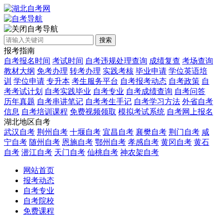
自考导航
搜索
报考指南
自考报名时间
考试时间
自考违规处理查询
成绩复查
考场查询
教材大纲
免考办理
转考办理
实践考核
毕业申请
学位英语培
训
学位申请
专升本
考生服务平台
自考报考动态
自考政策
自
考考试计划
自考实践毕业
自考专业
自考成绩查询
自考问答
历年真题
自考串讲笔记
自考考生手记
自考学习方法
外省自考
信息
自考培训课程
免费视频领取
模拟考试系统
自考网上报名
湖北地区自考
武汉自考
荆州自考
十堰自考
宜昌自考
襄樊自考
荆门自考
咸
宁自考
随州自考
恩施自考
鄂州自考
孝感自考
黄冈自考
黄石
自考
潜江自考
天门自考
仙桃自考
神农架自考
网站首页
报考动态
自考专业
自考院校
免费课程