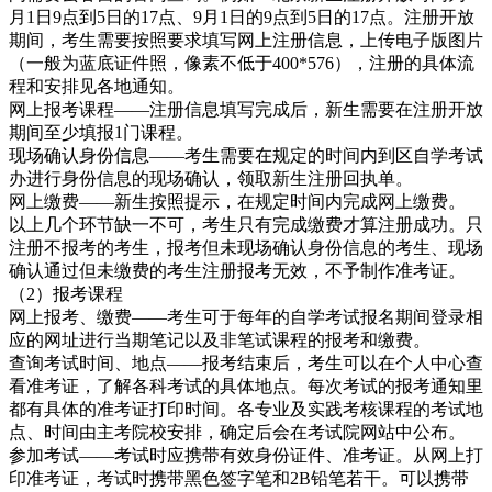
月1日9点到5日的17点、9月1日的9点到5日的17点。注册开放
期间，考生需要按照要求填写网上注册信息，上传电子版图片
（一般为蓝底证件照，像素不低于400*576），注册的具体流
程和安排见各地通知。
网上报考课程——注册信息填写完成后，新生需要在注册开放
期间至少填报1门课程。
现场确认身份信息——考生需要在规定的时间内到区自学考试
办进行身份信息的现场确认，领取新生注册回执单。
网上缴费——新生按照提示，在规定时间内完成网上缴费。
以上几个环节缺一不可，考生只有完成缴费才算注册成功。只
注册不报考的考生，报考但未现场确认身份信息的考生、现场
确认通过但未缴费的考生注册报考无效，不予制作准考证。
（2）报考课程
网上报考、缴费——考生可于每年的自学考试报名期间登录相
应的网址进行当期笔记以及非笔试课程的报考和缴费。
查询考试时间、地点——报考结束后，考生可以在个人中心查
看准考证，了解各科考试的具体地点。每次考试的报考通知里
都有具体的准考证打印时间。各专业及实践考核课程的考试地
点、时间由主考院校安排，确定后会在考试院网站中公布。
参加考试——考试时应携带有效身份证件、准考证。从网上打
印准考证，考试时携带黑色签字笔和2B铅笔若干。可以携带