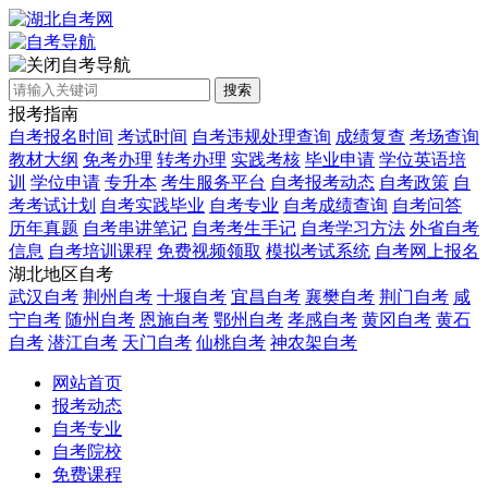
自考导航
搜索
报考指南
自考报名时间
考试时间
自考违规处理查询
成绩复查
考场查询
教材大纲
免考办理
转考办理
实践考核
毕业申请
学位英语培
训
学位申请
专升本
考生服务平台
自考报考动态
自考政策
自
考考试计划
自考实践毕业
自考专业
自考成绩查询
自考问答
历年真题
自考串讲笔记
自考考生手记
自考学习方法
外省自考
信息
自考培训课程
免费视频领取
模拟考试系统
自考网上报名
湖北地区自考
武汉自考
荆州自考
十堰自考
宜昌自考
襄樊自考
荆门自考
咸
宁自考
随州自考
恩施自考
鄂州自考
孝感自考
黄冈自考
黄石
自考
潜江自考
天门自考
仙桃自考
神农架自考
网站首页
报考动态
自考专业
自考院校
免费课程