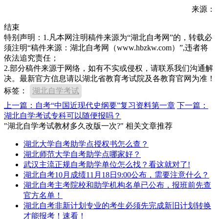
来源：
结束
特别声明：1.凡本网注明稿件来源为“湖北自考网”的，转载必
须注明“稿件来源：湖北自考网（www.hbzkw.com）”,违者将
依法追究责任；
2.部分稿件来源于网络，如有不实或侵权，请联系我们沟通解
决。最新官方信息请以湖北省教育考试院及各教育官网为准！
标签：
湖北自学考试
上一篇：自考“中国近现代史纲要”复习资料第一章
下一篇：
湖北自学考试专科可以随便报吗？
"湖北自学考试教材多久改版一次?" 相关文章推荐
湖北大学自考助学点授权书怎么查？
湖北师范大学自考助学点哪家好？
武汉主流正规自考助学单位怎么找？看这就对了!
湖北自考10月成绩11月18日9:00公布，需要注意什么？
湖北自考主考院校和助学机构名单已公布，报班前先查
官方名单！
湖北自考非新计划专业的考生必须先完成新旧计划转换
才能报考！速看！