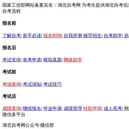
国家工信部网站备案实名：湖北自考网 为考生提供湖北自考
自考流程
报名前
了解自考
|
新手必读
|
报名时间
|
自我评测
辅导招生
|
自考助学
|
选
报名后
考试安排
|
免考申请
|
模拟真题
|
网络助学
考试前
考场查询
|
考试须知
|
考试技巧
考试后
成绩查询
|
继续报名
|
毕业申请
|
成绩管理
转助学班
|
成人高考
|
网
微信多平台
湖北自考网公众号/微信群