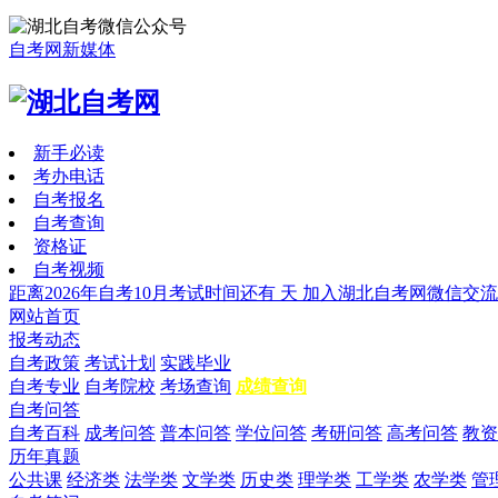
自考网新媒体
新手必读
考办电话
自考报名
自考查询
资格证
自考视频
距离2026年自考10月考试时间还有
天
加入湖北自考网微信交流
网站首页
报考动态
自考政策
考试计划
实践毕业
自考专业
自考院校
考场查询
成绩查询
自考问答
自考百科
成考问答
普本问答
学位问答
考研问答
高考问答
教资
历年真题
公共课
经济类
法学类
文学类
历史类
理学类
工学类
农学类
管