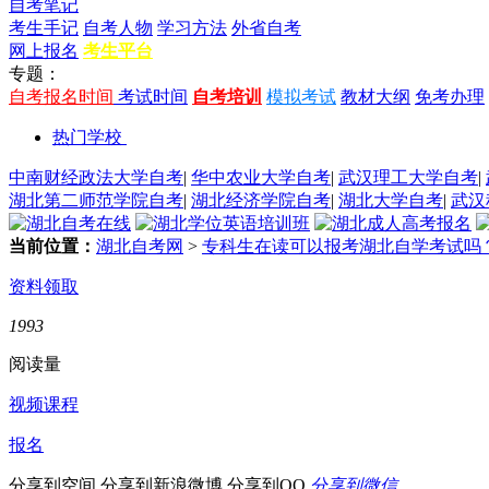
自考笔记
考生手记
自考人物
学习方法
外省自考
网上报名
考生平台
专题：
自考报名时间
考试时间
自考培训
模拟考试
教材大纲
免考办理
热门学校
中南财经政法大学自考
|
华中农业大学自考
|
武汉理工大学自考
|
湖北第二师范学院自考
|
湖北经济学院自考
|
湖北大学自考
|
武汉
当前位置：
湖北自考网
>
专科生在读可以报考湖北自学考试吗
资料领取
1993
阅读量
视频课程
报名
分享到空间
分享到新浪微博
分享到QQ
分享到微信