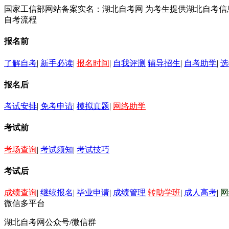
国家工信部网站备案实名：湖北自考网 为考生提供湖北自考
自考流程
报名前
了解自考
|
新手必读
|
报名时间
|
自我评测
辅导招生
|
自考助学
|
选
报名后
考试安排
|
免考申请
|
模拟真题
|
网络助学
考试前
考场查询
|
考试须知
|
考试技巧
考试后
成绩查询
|
继续报名
|
毕业申请
|
成绩管理
转助学班
|
成人高考
|
网
微信多平台
湖北自考网公众号/微信群