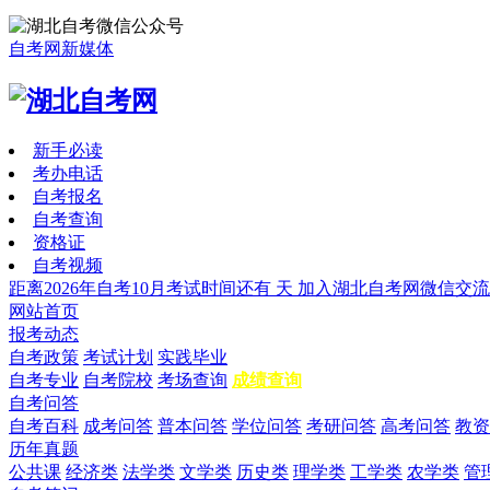
自考网新媒体
新手必读
考办电话
自考报名
自考查询
资格证
自考视频
距离2026年自考10月考试时间还有
天
加入湖北自考网微信交流
网站首页
报考动态
自考政策
考试计划
实践毕业
自考专业
自考院校
考场查询
成绩查询
自考问答
自考百科
成考问答
普本问答
学位问答
考研问答
高考问答
教资
历年真题
公共课
经济类
法学类
文学类
历史类
理学类
工学类
农学类
管