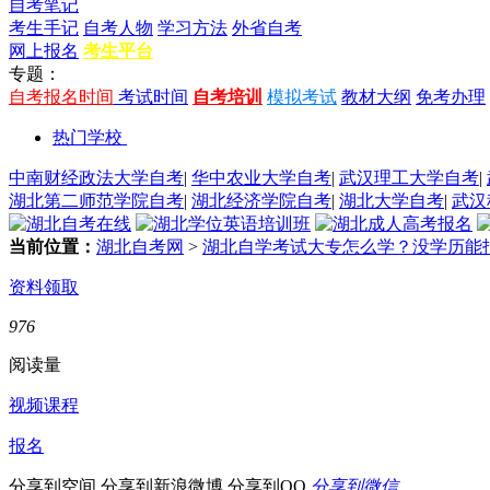
自考笔记
考生手记
自考人物
学习方法
外省自考
网上报名
考生平台
专题：
自考报名时间
考试时间
自考培训
模拟考试
教材大纲
免考办理
热门学校
中南财经政法大学自考
|
华中农业大学自考
|
武汉理工大学自考
|
湖北第二师范学院自考
|
湖北经济学院自考
|
湖北大学自考
|
武汉
当前位置：
湖北自考网
>
湖北自学考试大专怎么学？没学历能
资料领取
976
阅读量
视频课程
报名
分享到空间
分享到新浪微博
分享到QQ
分享到微信