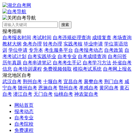
自考导航
搜索
报考指南
自考报名时间
考试时间
自考违规处理查询
成绩复查
考场查询
教材大纲
免考办理
转考办理
实践考核
毕业申请
学位英语培
训
学位申请
专升本
考生服务平台
自考报考动态
自考政策
自
考考试计划
自考实践毕业
自考专业
自考成绩查询
自考问答
历年真题
自考串讲笔记
自考考生手记
自考学习方法
外省自考
信息
自考培训课程
免费视频领取
模拟考试系统
自考网上报名
湖北地区自考
武汉自考
荆州自考
十堰自考
宜昌自考
襄樊自考
荆门自考
咸
宁自考
随州自考
恩施自考
鄂州自考
孝感自考
黄冈自考
黄石
自考
潜江自考
天门自考
仙桃自考
神农架自考
网站首页
报考动态
自考专业
自考院校
免费课程