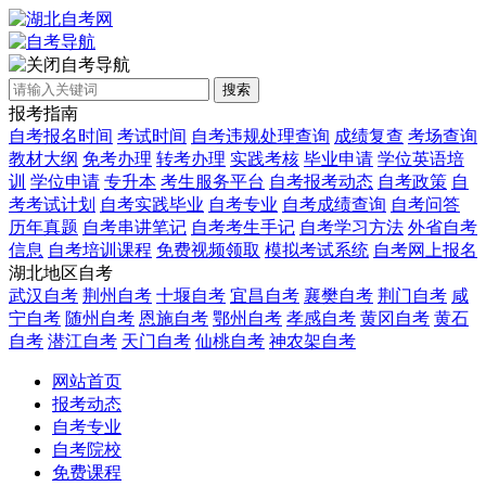
自考导航
搜索
报考指南
自考报名时间
考试时间
自考违规处理查询
成绩复查
考场查询
教材大纲
免考办理
转考办理
实践考核
毕业申请
学位英语培
训
学位申请
专升本
考生服务平台
自考报考动态
自考政策
自
考考试计划
自考实践毕业
自考专业
自考成绩查询
自考问答
历年真题
自考串讲笔记
自考考生手记
自考学习方法
外省自考
信息
自考培训课程
免费视频领取
模拟考试系统
自考网上报名
湖北地区自考
武汉自考
荆州自考
十堰自考
宜昌自考
襄樊自考
荆门自考
咸
宁自考
随州自考
恩施自考
鄂州自考
孝感自考
黄冈自考
黄石
自考
潜江自考
天门自考
仙桃自考
神农架自考
网站首页
报考动态
自考专业
自考院校
免费课程