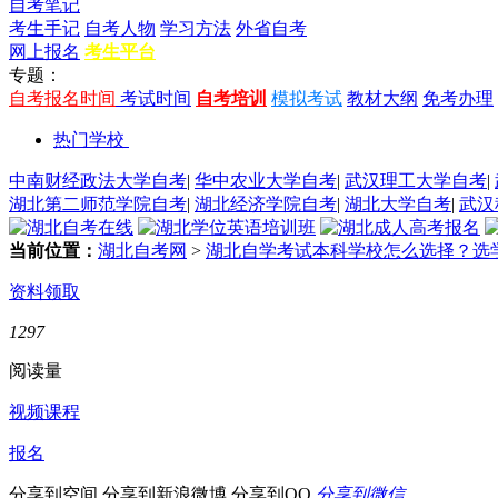
自考笔记
考生手记
自考人物
学习方法
外省自考
网上报名
考生平台
专题：
自考报名时间
考试时间
自考培训
模拟考试
教材大纲
免考办理
热门学校
中南财经政法大学自考
|
华中农业大学自考
|
武汉理工大学自考
|
湖北第二师范学院自考
|
湖北经济学院自考
|
湖北大学自考
|
武汉
当前位置：
湖北自考网
>
湖北自学考试本科学校怎么选择？选
资料领取
1297
阅读量
视频课程
报名
分享到空间
分享到新浪微博
分享到QQ
分享到微信