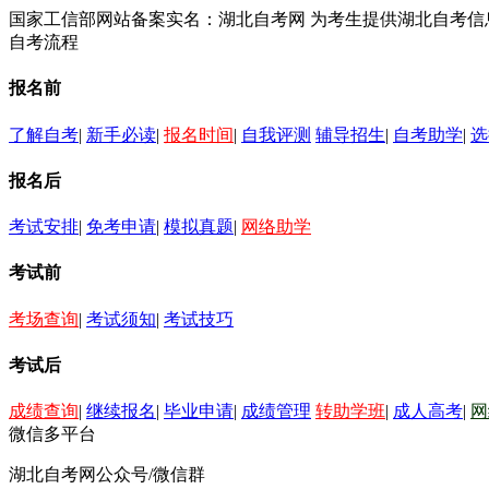
国家工信部网站备案实名：湖北自考网 为考生提供湖北自考
自考流程
报名前
了解自考
|
新手必读
|
报名时间
|
自我评测
辅导招生
|
自考助学
|
选
报名后
考试安排
|
免考申请
|
模拟真题
|
网络助学
考试前
考场查询
|
考试须知
|
考试技巧
考试后
成绩查询
|
继续报名
|
毕业申请
|
成绩管理
转助学班
|
成人高考
|
网
微信多平台
湖北自考网公众号/微信群