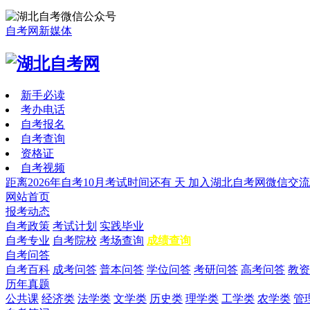
自考网新媒体
新手必读
考办电话
自考报名
自考查询
资格证
自考视频
距离2026年自考10月考试时间还有
天
加入湖北自考网微信交流
网站首页
报考动态
自考政策
考试计划
实践毕业
自考专业
自考院校
考场查询
成绩查询
自考问答
自考百科
成考问答
普本问答
学位问答
考研问答
高考问答
教资
历年真题
公共课
经济类
法学类
文学类
历史类
理学类
工学类
农学类
管