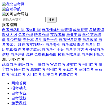
自考导航
搜索
报考指南
自考报名时间
考试时间
自考违规处理查询
成绩复查
考场查询
教材大纲
免考办理
转考办理
实践考核
毕业申请
学位英语培
训
学位申请
专升本
考生服务平台
自考报考动态
自考政策
自
考考试计划
自考实践毕业
自考专业
自考成绩查询
自考问答
历年真题
自考串讲笔记
自考考生手记
自考学习方法
外省自考
信息
自考培训课程
免费视频领取
模拟考试系统
自考网上报名
湖北地区自考
武汉自考
荆州自考
十堰自考
宜昌自考
襄樊自考
荆门自考
咸
宁自考
随州自考
恩施自考
鄂州自考
孝感自考
黄冈自考
黄石
自考
潜江自考
天门自考
仙桃自考
神农架自考
网站首页
报考动态
自考专业
自考院校
免费课程