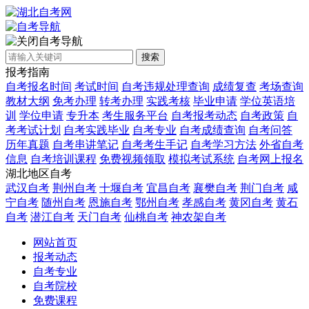
自考导航
搜索
报考指南
自考报名时间
考试时间
自考违规处理查询
成绩复查
考场查询
教材大纲
免考办理
转考办理
实践考核
毕业申请
学位英语培
训
学位申请
专升本
考生服务平台
自考报考动态
自考政策
自
考考试计划
自考实践毕业
自考专业
自考成绩查询
自考问答
历年真题
自考串讲笔记
自考考生手记
自考学习方法
外省自考
信息
自考培训课程
免费视频领取
模拟考试系统
自考网上报名
湖北地区自考
武汉自考
荆州自考
十堰自考
宜昌自考
襄樊自考
荆门自考
咸
宁自考
随州自考
恩施自考
鄂州自考
孝感自考
黄冈自考
黄石
自考
潜江自考
天门自考
仙桃自考
神农架自考
网站首页
报考动态
自考专业
自考院校
免费课程