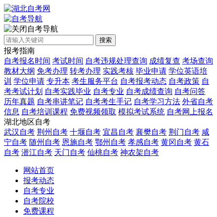
自考导航
搜索
报考指南
自考报名时间
考试时间
自考违规处理查询
成绩复查
考场查询
教材大纲
免考办理
转考办理
实践考核
毕业申请
学位英语培
训
学位申请
专升本
考生服务平台
自考报考动态
自考政策
自
考考试计划
自考实践毕业
自考专业
自考成绩查询
自考问答
历年真题
自考串讲笔记
自考考生手记
自考学习方法
外省自考
信息
自考培训课程
免费视频领取
模拟考试系统
自考网上报名
湖北地区自考
武汉自考
荆州自考
十堰自考
宜昌自考
襄樊自考
荆门自考
咸
宁自考
随州自考
恩施自考
鄂州自考
孝感自考
黄冈自考
黄石
自考
潜江自考
天门自考
仙桃自考
神农架自考
网站首页
报考动态
自考专业
自考院校
免费课程