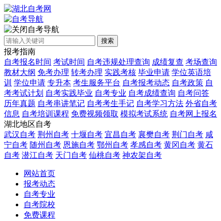
自考导航
搜索
报考指南
自考报名时间
考试时间
自考违规处理查询
成绩复查
考场查询
教材大纲
免考办理
转考办理
实践考核
毕业申请
学位英语培
训
学位申请
专升本
考生服务平台
自考报考动态
自考政策
自
考考试计划
自考实践毕业
自考专业
自考成绩查询
自考问答
历年真题
自考串讲笔记
自考考生手记
自考学习方法
外省自考
信息
自考培训课程
免费视频领取
模拟考试系统
自考网上报名
湖北地区自考
武汉自考
荆州自考
十堰自考
宜昌自考
襄樊自考
荆门自考
咸
宁自考
随州自考
恩施自考
鄂州自考
孝感自考
黄冈自考
黄石
自考
潜江自考
天门自考
仙桃自考
神农架自考
网站首页
报考动态
自考专业
自考院校
免费课程