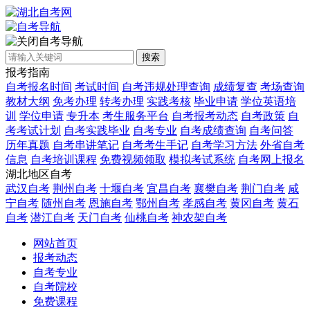
自考导航
搜索
报考指南
自考报名时间
考试时间
自考违规处理查询
成绩复查
考场查询
教材大纲
免考办理
转考办理
实践考核
毕业申请
学位英语培
训
学位申请
专升本
考生服务平台
自考报考动态
自考政策
自
考考试计划
自考实践毕业
自考专业
自考成绩查询
自考问答
历年真题
自考串讲笔记
自考考生手记
自考学习方法
外省自考
信息
自考培训课程
免费视频领取
模拟考试系统
自考网上报名
湖北地区自考
武汉自考
荆州自考
十堰自考
宜昌自考
襄樊自考
荆门自考
咸
宁自考
随州自考
恩施自考
鄂州自考
孝感自考
黄冈自考
黄石
自考
潜江自考
天门自考
仙桃自考
神农架自考
网站首页
报考动态
自考专业
自考院校
免费课程