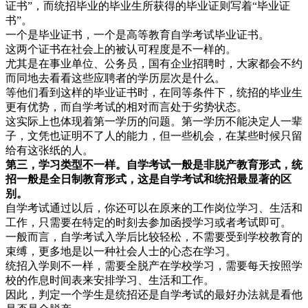
证书”，而统招毕业的毕业生所获得的毕业证则写着“毕业证
书”。
一个是毕业证书，一个是高等教育自学考试毕业证书。
这两个证书在社会上的被认可程度是不一样的。
尤其是在事业单位、公务员，国有企业招聘时，大家都会不约
而同地去看看这些应聘者的学历层次是什么。
等他们看到这样的毕业证书时，在同等条件下，统招的毕业生
更有优势，而自学考试的相对而言处于劣势状态。
这实际上也体现着第一学历的问题。第一学历不能决定人一辈
子，文凭也证明不了人的能力，但一些机会，在某些时候只留
给有这张纸的人。
第三，学习类型不一样。自学考试一般是非脱产教育形式，统
招一般是全日制教育形式，这是自学考试和统招最显著的区
别。
自学考试通过以后，你还可以在原来的工作岗位学习、生活和
工作，只需要在特定的时刻去参加函授学习或者考试即可。
一般而言，自学考试入学后比较轻松，不需要受到学校教育的
束缚，更多地是以一种社会人士的心态在学习。
统招入学则不一样，需要全脱产在学校学习，需要每天按照学
校的作息时间表来安排学习、生活和工作。
因此，判定一个学生是统招还是自学考试的最好办法就是看他