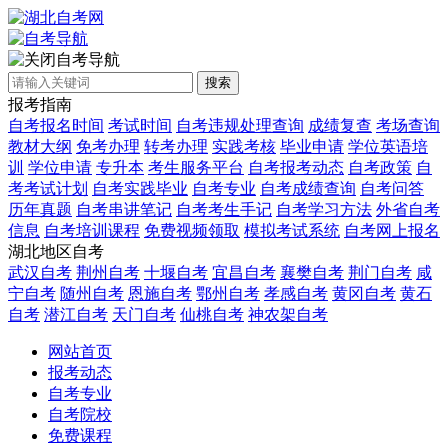
自考导航
搜索
报考指南
自考报名时间
考试时间
自考违规处理查询
成绩复查
考场查询
教材大纲
免考办理
转考办理
实践考核
毕业申请
学位英语培
训
学位申请
专升本
考生服务平台
自考报考动态
自考政策
自
考考试计划
自考实践毕业
自考专业
自考成绩查询
自考问答
历年真题
自考串讲笔记
自考考生手记
自考学习方法
外省自考
信息
自考培训课程
免费视频领取
模拟考试系统
自考网上报名
湖北地区自考
武汉自考
荆州自考
十堰自考
宜昌自考
襄樊自考
荆门自考
咸
宁自考
随州自考
恩施自考
鄂州自考
孝感自考
黄冈自考
黄石
自考
潜江自考
天门自考
仙桃自考
神农架自考
网站首页
报考动态
自考专业
自考院校
免费课程