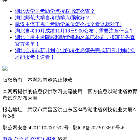
湖北大学自考助学点授权书怎么查？
湖北师范大学自考助学点哪家好？
武汉主流正规自考助学单位怎么找？看这就对了!
湖北自考10月成绩11月18日9:00公布，需要注意什么？
湖北自考主考院校和助学机构名单已公布，报班前先查
官方名单！
湖北自考非新计划专业的考生必须先完成新旧计划转换
才能报考！速看！
版权所有，本网站内容禁止转载
本网所提供的信息仅供学习交流使用，官方信息以湖北省教育
考试院发布为准
报名地址：武汉市武昌区洪山东区34号湖北省科技创业大厦A
座2楼
鄂公网安备:42011102001592号 鄂ICP备2023013691号-6
电话
公众号
交流群
报名
咨询