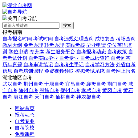
自考导航
搜索
报考指南
自考报名时间
考试时间
自考违规处理查询
成绩复查
考场查询
教材大纲
免考办理
转考办理
实践考核
毕业申请
学位英语培
训
学位申请
专升本
考生服务平台
自考报考动态
自考政策
自
考考试计划
自考实践毕业
自考专业
自考成绩查询
自考问答
历年真题
自考串讲笔记
自考考生手记
自考学习方法
外省自考
信息
自考培训课程
免费视频领取
模拟考试系统
自考网上报名
湖北地区自考
武汉自考
荆州自考
十堰自考
宜昌自考
襄樊自考
荆门自考
咸
宁自考
随州自考
恩施自考
鄂州自考
孝感自考
黄冈自考
黄石
自考
潜江自考
天门自考
仙桃自考
神农架自考
网站首页
报考动态
自考专业
自考院校
免费课程