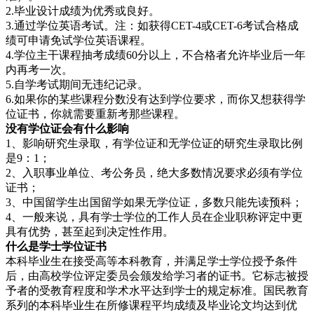
2.毕业设计成绩为优秀或良好。
3.通过学位英语考试。注：如获得CET-4或CET-6考试合格成
绩可申请免试学位英语课程。
4.学位主干课程抽考成绩60分以上，不合格者允许毕业后一年
内再考一次。
5.自学考试期间无违纪记录。
6.如果你的某些课程分数没有达到学位要求，而你又想获得学
位证书，你就需要重新考那些课程。
没有学位证会有什么影响
1、影响研究生录取，有学位证和无学位证的研究生录取比例
是9：1；
2、入职事业单位、考公务员，绝大多数情况要求必须有学位
证书；
3、中国留学生出国留学如果无学位证，多数只能先读预科；
4、一般来说，具有学士学位的工作人员在企业职称评定中更
具有优势，甚至起到决定性作用。
什么是学士
学位证书
本科毕业生在接受高等本科教育，并满足学士学位授予条件
后，由高校学位评定委员会颁发给学习者的证书。它标志被授
予者的受教育程度和学术水平达到学士的规定标准。国民教育
系列的本科毕业生在所修课程平均成绩及毕业论文均达到优