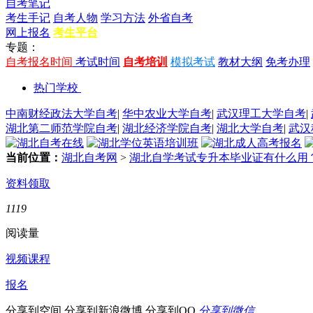
自考笔记
考生手记
自考人物
学习方法
外省自考
网上报名
考生平台
专题：
自考报名时间
考试时间
自考培训
模拟考试
教材大纲
免考办理
热门学校
中南财经政法大学自考
|
华中农业大学自考
|
武汉理工大学自考
|
湖北第二师范学院自考
|
湖北经济学院自考
|
湖北大学自考
|
武汉
当前位置：
湖北自考网
>
湖北自学考试专升本毕业证有什么用
资料领取
1119
阅读量
视频课程
报名
分享到空间
分享到新浪微博
分享到QQ
分享到微信