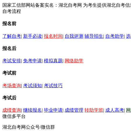
国家工信部网站备案实名：湖北自考网 为考生提供湖北自考
自考流程
报名前
了解自考
|
新手必读
|
报名时间
|
自我评测
辅导招生
|
自考助学
|
选
报名后
考试安排
|
免考申请
|
模拟真题
|
网络助学
考试前
考场查询
|
考试须知
|
考试技巧
考试后
成绩查询
|
继续报名
|
毕业申请
|
成绩管理
转助学班
|
成人高考
|
网
微信多平台
湖北自考网公众号/微信群