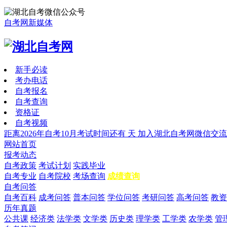
自考网新媒体
新手必读
考办电话
自考报名
自考查询
资格证
自考视频
距离2026年自考10月考试时间还有
天
加入湖北自考网微信交流
网站首页
报考动态
自考政策
考试计划
实践毕业
自考专业
自考院校
考场查询
成绩查询
自考问答
自考百科
成考问答
普本问答
学位问答
考研问答
高考问答
教资
历年真题
公共课
经济类
法学类
文学类
历史类
理学类
工学类
农学类
管