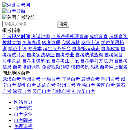
自考导航
搜索
报考指南
自考报名时间
考试时间
自考违规处理查询
成绩复查
考场查询
教材大纲
免考办理
转考办理
实践考核
毕业申请
学位英语培
训
学位申请
专升本
考生服务平台
自考报考动态
自考政策
自
考考试计划
自考实践毕业
自考专业
自考成绩查询
自考问答
历年真题
自考串讲笔记
自考考生手记
自考学习方法
外省自考
信息
自考培训课程
免费视频领取
模拟考试系统
自考网上报名
湖北地区自考
武汉自考
荆州自考
十堰自考
宜昌自考
襄樊自考
荆门自考
咸
宁自考
随州自考
恩施自考
鄂州自考
孝感自考
黄冈自考
黄石
自考
潜江自考
天门自考
仙桃自考
神农架自考
网站首页
报考动态
自考专业
自考院校
免费课程